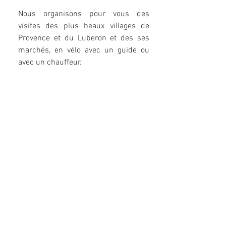
Nous organisons pour vous des
visites des plus beaux villages de
Provence et du Luberon et des ses
marchés, en vélo avec un guide ou
avec un chauffeur.
Des vine Tour pour découvrir les
caves et vous initier à l'Œnologie.
Des séjours sportifs, yoga, détente.
TRANSPORTS/CHAUFFEUR