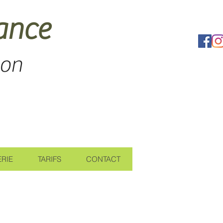
dance
lon
RIE
TARIFS
CONTACT