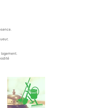
bsence.
ueur,
e logement.
modité